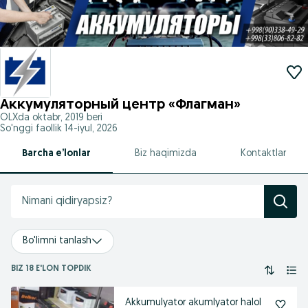
Аккумуляторный центр «Флагман»
OLXda
oktabr, 2019
beri
So'nggi faollik 14-iyul, 2026
Barcha e’lonlar
Biz haqimizda
Kontaktlar
Bo'limni tanlash
BIZ 18 E'LON TOPDIK
Akkumulyator akumlyator halol